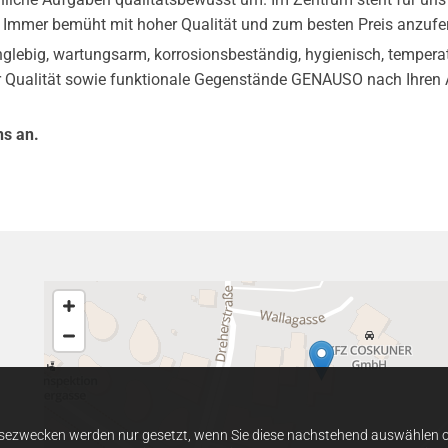
 Immer bemüht mit hoher Qualität und zum besten Preis anzufer
nglebig, wartungsarm, korrosionsbeständig, hygienisch, tempera
kter Qualität sowie funktionale Gegenstände GENAUSO nach Ihren
ns an.
sezwecken werden nur gesetzt, wenn Sie diese nachstehend auswählen od