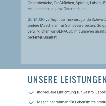
Gastrobetriebe, Großküchen, Spitäler, Labors, E
Hausbesitzer in ganz Österreich an.
GENAUSO
verfügt über hervorragende Schweiß-,
andere Maschinen für Schlosserarbeiten. So gu
verwirklichen wir GENAUSO mit unseren qualifiz
perfekter Qualität.
UNSERE LEISTUNGEN
individuelle Einrichtung für Gastro, Lab
Maschinenrahmen für Lebensmittelprod