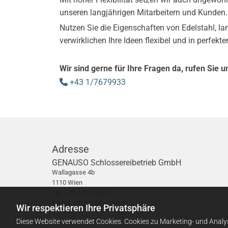
unseren langjährigen Mitarbeitern und Kunden.
Nutzen Sie die Eigenschaften von Edelstahl, la
verwirklichen Ihre Ideen flexibel und in perfe
Wir sind gerne für Ihre Fragen da, rufen Sie u
+43 1/7679933

Adresse
GENAUSO Schlossereibetrieb GmbH
Wallagasse 4b
1110 Wien
Tel.:
+43 1/7679933
E-Mail:
office@genauso.at
Wir respektieren Ihre Privatsphäre
Diese Website verwendet Cookies. Cookies zu Marketing- und Analy