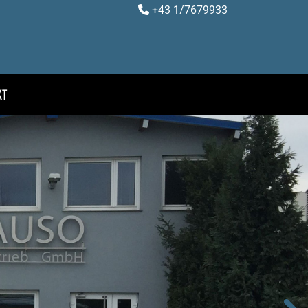
+43 1/7679933

KT